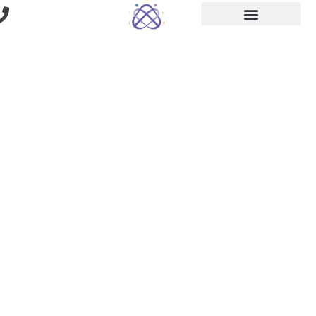
-לימודי תטא
הילינג-
קורס חקירה
לעומק
- עם טל בן דוד -
קורס חקירה לעומק הבא: